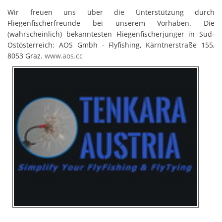
Wir freuen uns über die Ünterstützung durch
Fliegenfischerfreunde bei unserem Vorhaben. Die
(wahrscheinlich) bekanntesten Fliegenfischerjünger in Süd-
Ostösterreich: AOS Gmbh - Flyfishing, Kärntnerstraße 155,
8053 Graz.
www.aos.cc